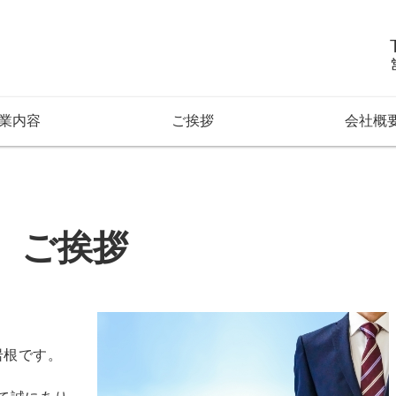
式会社Climb Top（クライム
業内容
ご挨拶
会社概
ご挨拶
の岩根です。